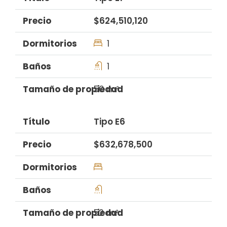
$624,510,120
1
1
50 m²
Tipo E6
$632,678,500
52 m²