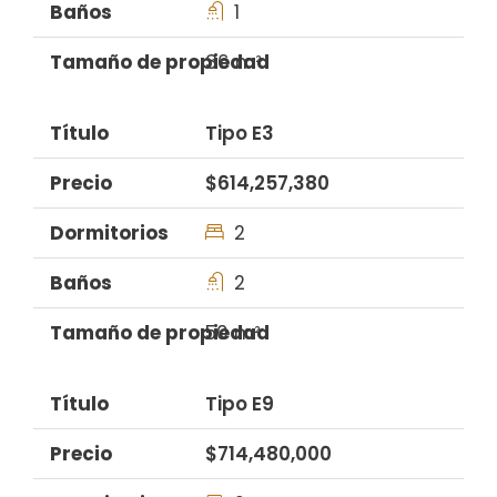
1
36 m²
Tipo E3
$614,257,380
2
2
50 m²
Tipo E9
$714,480,000