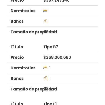
$387,247,140
30 m²
Tipo B7
$368,360,680
1
1
29 m²
Tipo E1