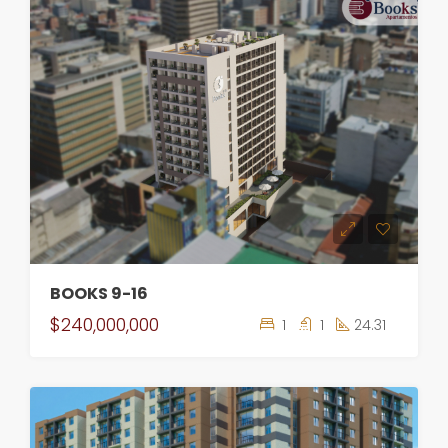
BOOKS 9-16
$240,000,000
1
1
24.31