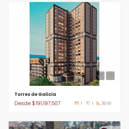
Torres de Galicia
Desde
$191,197,507
1
1
30.61