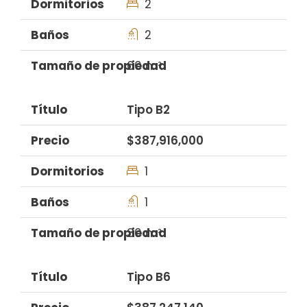
2
2
60 m²
Tipo B2
$387,916,000
1
1
30 m²
Tipo B6